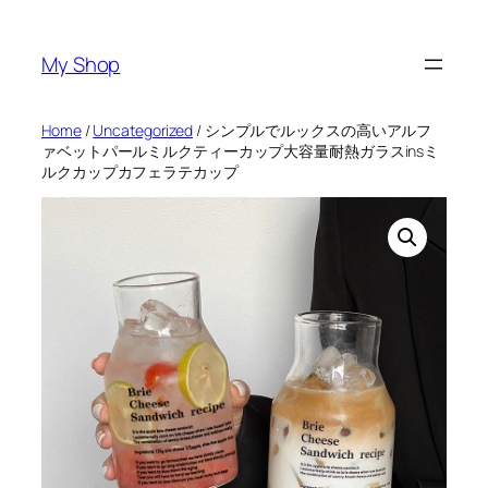
Skip
to
My Shop
content
Home
/
Uncategorized
/ シンプルでルックスの高いアルフ
ァベットパールミルクティーカップ大容量耐熱ガラスinsミ
ルクカップカフェラテカップ