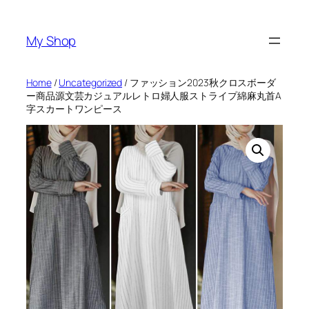
Skip
to
My Shop
content
Home
/
Uncategorized
/ ファッション2023秋クロスボーダ
ー商品源文芸カジュアルレトロ婦人服ストライプ綿麻丸首A
字スカートワンピース