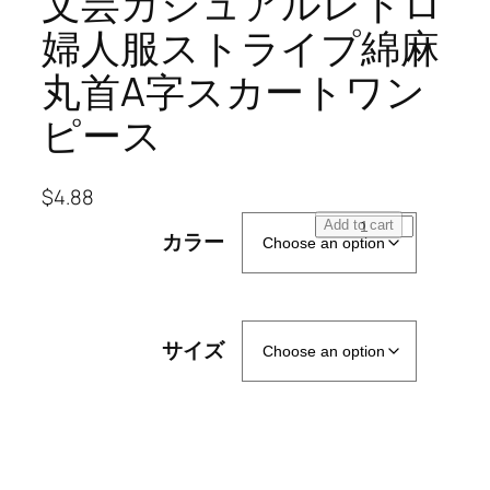
文芸カジュアルレトロ
婦人服ストライプ綿麻
丸首A字スカートワン
ピース
$
4.88
フ
Add to cart
カラー
ァ
ッ
シ
ョ
サイズ
ン
2
0
2
3