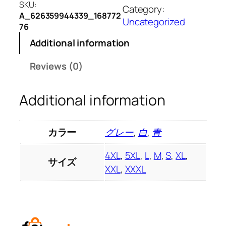
秋
SKU:
Category:
ク
A_626359944339_168772
Uncategorized
76
ロ
ス
Additional information
ボ
Reviews (0)
ー
ダ
ー
Additional information
商
品
源
カラー
グレー
,
白
,
青
文
芸
4XL
,
5XL
,
L
,
M
,
S
,
XL
,
サイズ
カ
XXL
,
XXXL
ジ
ュ
ア
ル