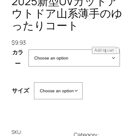
2025新型UVカットア
ウトドア山系薄手のゆ
ったりコート
$
9.93
啄
Add to cart
カラ
木
ー
鳥
ア
イ
ス
サイズ
シ
ル
ク
パ
ー
SKU:
プ
Category: