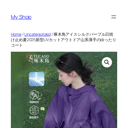
Skip
to
My Shop
content
Home
/
Uncategorized
/ 啄木鳥アイスシルクパープル日焼
け止め夏2025新型UVカットアウトドア山系薄手のゆったり
コート