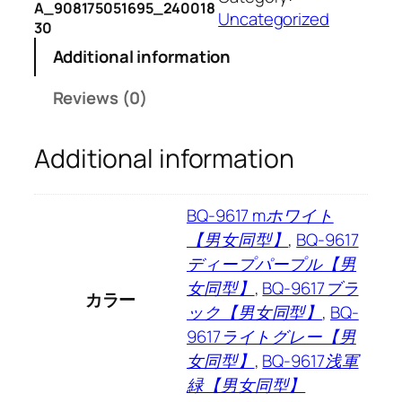
A_908175051695_240018
ル
Uncategorized
30
日
Additional information
焼
け
Reviews (0)
止
め
夏
Additional information
2
0
BQ-9617 mホワイト
2
5
【男女同型】
,
BQ-9617
新
ディープパープル【男
型
女同型】
,
BQ-9617ブラ
カラー
U
ック【男女同型】
,
BQ-
V
9617ライトグレー【男
カ
女同型】
,
BQ-9617浅軍
ッ
緑【男女同型】
ト