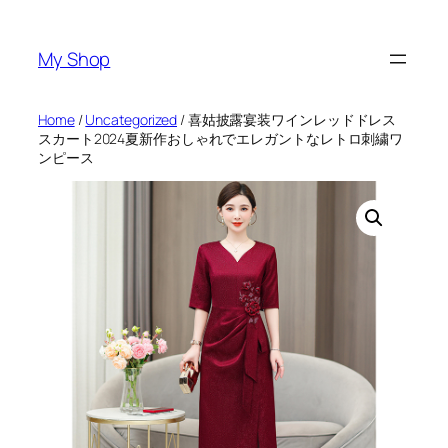
Skip
to
My Shop
content
Home
/
Uncategorized
/ 喜姑披露宴装ワインレッドドレス
スカート2024夏新作おしゃれでエレガントなレトロ刺繍ワ
ンピース