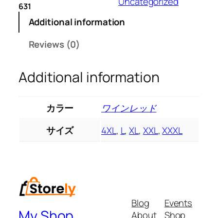
Uncategorized
631
ド
レ
Additional information
ス
Reviews (0)
ス
カ
ー
Additional information
ト
2
0
カラー
ワインレッド
2
4
サイズ
4XL
,
L
,
XL
,
XXL
,
XXXL
夏
新
作
お
し
ゃ
Blog
Events
My Shop
れ
About
Shop