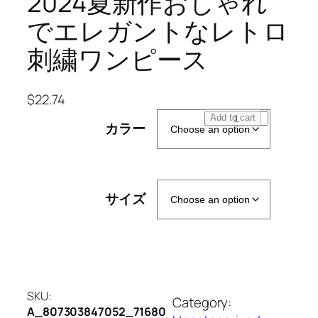
2024夏新作おしゃれ
でエレガントなレトロ
刺繍ワンピース
$
22.74
喜
Add to cart
カラー
姑
披
露
宴
サイズ
装
ワ
イ
ン
レ
ッ
SKU:
Category:
ド
A_807303847052_71680