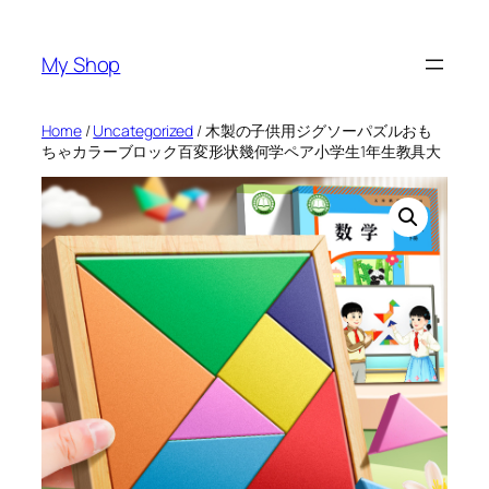
Skip
to
My Shop
content
Home
/
Uncategorized
/ 木製の子供用ジグソーパズルおも
ちゃカラーブロック百変形状幾何学ペア小学生1年生教具大