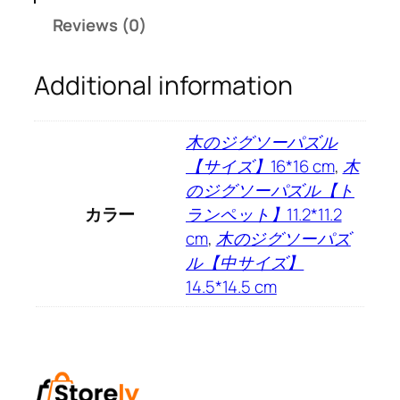
お
Reviews (0)
も
ち
Additional information
ゃ
カ
ラ
木のジグソーパズル
ー
【サイズ】16*16 cm
,
木
ブ
のジグソーパズル【ト
ロ
カラー
ランペット】11.2*11.2
ッ
cm
,
木のジグソーパズ
ク
ル【中サイズ】
百
14.5*14.5 cm
変
形
状
幾
何
学