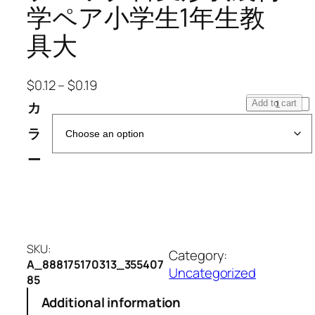
学ペア小学生1年生教
具大
$
0.12
–
$
0.19
木
Add to cart
カ
製
ラ
の
子
ー
供
用
ジ
グ
ソ
SKU:
Category:
ー
A_888175170313_355407
Uncategorized
パ
85
ズ
Additional information
ル