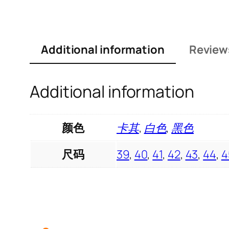
Additional information
Review
Additional information
颜色
卡其
,
白色
,
黑色
尺码
39
,
40
,
41
,
42
,
43
,
44
,
4