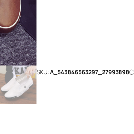
C
SKU:
A_543846563297_27993898