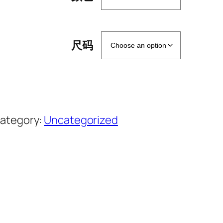
季
男
鞋
尺码
一
脚
蹬
小
白
ategory:
Uncategorized
鞋
男
式
工
做
鞋
硫