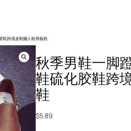
化胶鞋跨境皮鞋懒人鞋滑板鞋
秋季男鞋一脚
鞋硫化胶鞋跨
鞋
$
5.89