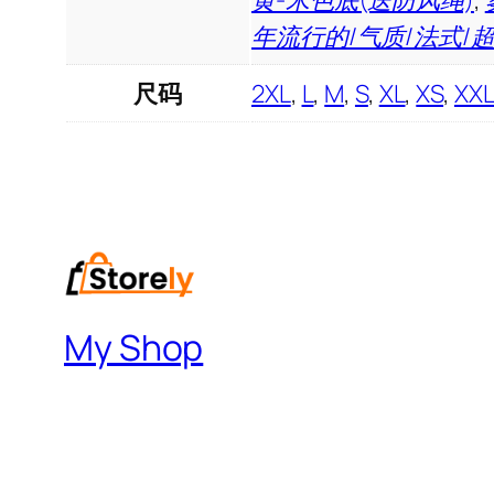
黄-米色底(送防风绳)
,
年流行的/气质/法式/
尺码
2XL
,
L
,
M
,
S
,
XL
,
XS
,
XX
My Shop