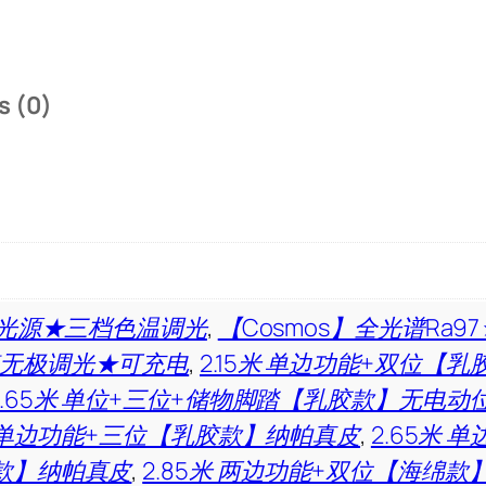
s (0)
称光源★三档色温调光
,
【Cosmos】全光谱Ra
无极调光★可充电
,
2.15米 单边功能+双位【
2.65米 单位+三位+储物脚踏【乳胶款】无电动
米 单边功能+三位【乳胶款】纳帕真皮
,
2.65米
款】纳帕真皮
,
2.85米 两边功能+双位【海绵款