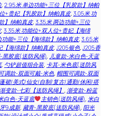
位
,
2.95米 单边功能+三位【乳胶款】纳帕
双人位+贵妃【乳胶款】纳帕真皮
,
3.05米 功
胶款】纳帕真皮
,
3.35米 两边功能+三位
皮
,
3.35米 功能位+双人位+贵妃【海绵
 两边功能+三位【海绵款】纳帕真皮
,
3.65米
+贵妃【海绵款】纳帕真皮
,
J205银色
,
J205香
-黑胶底(送防风绳)
,
儿童款-米白色-天蓝
底
,
勺铲超值组合装
,
卡其-米色底(送防风
可调款-双面可戴-米色
,
帽围可调款-双面
蓬裙/美式/仙女/自制/复古/通勤/休闲/搭
渐变款-七彩【送防风绳】
,
渐变款-粉蓝
米白色-天蓝底
主销色(送防风绳)
,
米白
牙9成新
,
藏青-黑胶底(送防风绳)
,
阳光