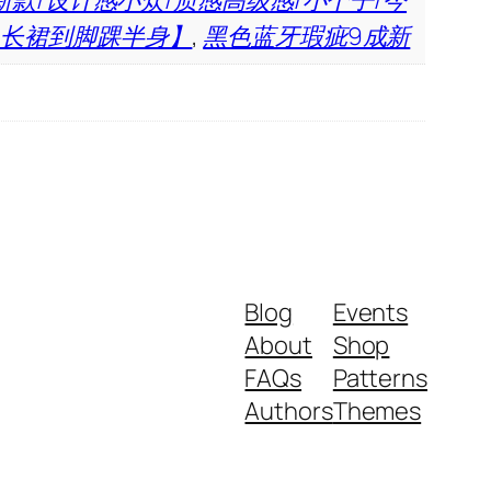
年新款/设计感小众/质感高级感/小个子/今
风/长裙到脚踝半身】
,
黑色蓝牙瑕疵9成新
Blog
Events
About
Shop
FAQs
Patterns
Authors
Themes