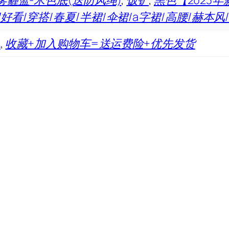
雾霾蓝-米色底(送防风绳)
,
饭铲
,
黑色【2023
超好看/穿搭/春夏/半裙/伞裙/a字裙/高腰/赫本
L
,
收藏+加入购物车=送运费险+优先发货