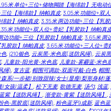
2.95米 单位+三位+储物脚踏【海绵款】无电动
功能+三位【海绵款】纳帕真皮
,
3.05米 功能位+
海绵款】纳帕真皮
,
3.35米 两边功能+三位【乳
3.35米 功能位+双人位+贵妃【乳胶款】纳帕真
米 两边功能+三位【乳胶款】纳帕真皮
,
3.65米
【乳胶款】纳帕真皮
,
3.65米 功能位+三人位
金色
,
j210银色
,
云炭黑-米色底(送防风绳)
,
云炭黑
底
,
儿童款-阳光黄-米色底
,
儿童款-雾霾蓝-米色
风绳)
,
复古蓝
,
帽围可调款-双面可戴-白色
,
帽围
森系/一步裙/别致甜辣/女士/显瘦/梨形身材/蓬
接/女孩/温柔】
,
松下无麦
,
歌德无麦
,
汤勺
,
浅蓝
,
-蓝紫【送防风绳】
,
渐变款-黄紫【送防风绳】
,
粉色-黑胶底(送防风绳)
,
粉色蓝牙9成新
,
蓝色蓝