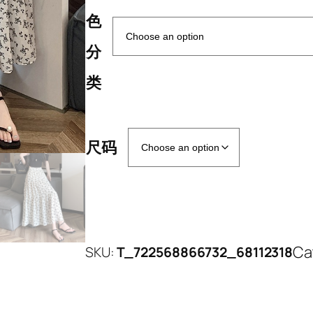
色
分
类
尺码
Ca
SKU:
T_722568866732_68112318