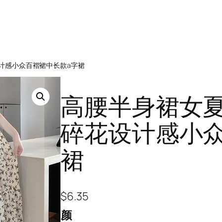
计感小众百褶裙中长款a字裙
高腰半身裙女
碎花设计感小众
裙
$
6.35
颜