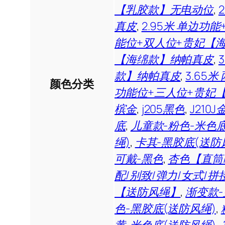
【乳胶款】无电动位
,
真皮
,
2.95米 单边
能位+双人位+贵妃【
【海绵款】纳帕真皮
,
款】纳帕真皮
,
3.65
颜色分类
功能位+三人位+贵妃
槟金
,
j205黑色
,
J210J
底
,
儿童款-粉色-米色
绳)
,
卡其-黑胶底(送防
可戴-黑色
,
杏色【直筒/
配/别致/弹力/女式/拼
【送防风绳】
,
渐变款
色-黑胶底(送防风绳)
,