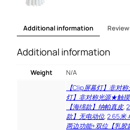
Additional information
Review
Additional information
Weight
N/A
【Clip屏幕灯】非对
灯】非对称光源★触摸
【海绵款】纳帕真皮
,
款】无电动位
,
2.65
两边功能+双位【乳胶