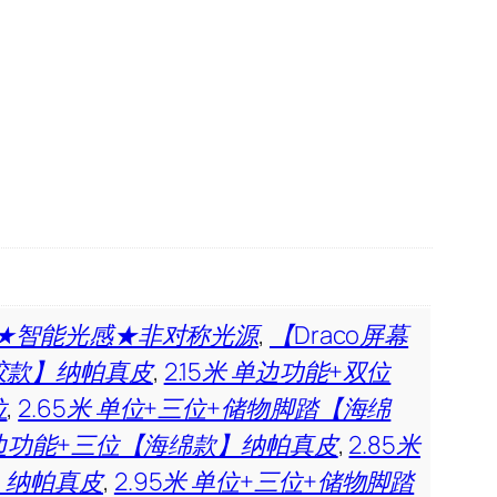
97★智能光感★非对称光源
,
【Draco屏幕
乳胶款】纳帕真皮
,
2.15米 单边功能+双位
位
,
2.65米 单位+三位+储物脚踏【海绵
 单边功能+三位【海绵款】纳帕真皮
,
2.85米
】纳帕真皮
,
2.95米 单位+三位+储物脚踏